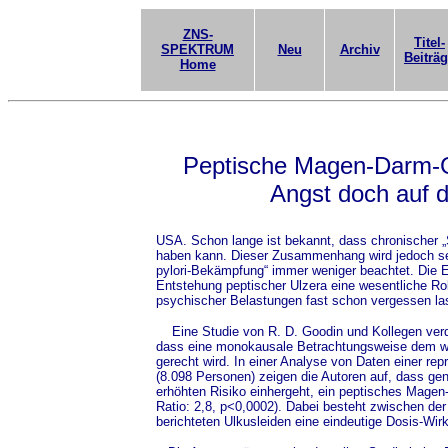
ZNS-
Titel-
SPEKTRUM
Neu
Archiv
Beiträ
Home
Peptische Magen-Darm-
Angst doch auf 
USA. Schon lange ist bekannt, dass chronischer 
haben kann. Dieser Zusammenhang wird jedoch se
pylori-Bekämpfung“ immer weniger beachtet. Die 
Entstehung peptischer Ulzera eine wesentliche Rol
psychischer Belastungen fast schon vergessen la
Eine Studie von R. D. Goodin und Kollegen verd
dass eine monokausale Betrachtungsweise dem 
gerecht wird. In einer Analyse von Daten einer re
(8.098 Personen) zeigen die Autoren auf, dass gene
erhöhten Risiko einhergeht, ein peptisches Mage
Ratio: 2,8, p<0,0002). Dabei besteht zwischen 
berichteten Ulkusleiden eine eindeutige Dosis-Wi