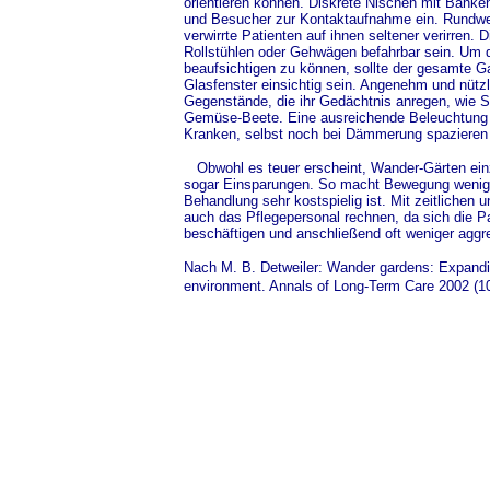
orientieren können. Diskrete Nischen mit Bänke
und Besucher zur Kontaktaufnahme ein. Rundweg
verwirrte Patienten auf ihnen seltener verirren. 
Rollstühlen oder Gehwägen befahrbar sein. Um d
beaufsichtigen zu können, sollte der gesamte 
Glasfenster einsichtig sein. Angenehm und nütz
Gegenstände, die ihr Gedächtnis anregen, wie S
Gemüse-Beete. Eine ausreichende Beleuchtung 
Kranken, selbst noch bei Dämmerung spazieren
Obwohl es teuer erscheint, Wander-Gärten einzur
sogar Einsparungen. So macht Bewegung weniger
Behandlung sehr kostspielig ist. Mit zeitlichen
auch das Pflegepersonal rechnen, da sich die 
beschäftigen und anschließend oft weniger aggre
Nach M. B. Detweiler: Wander gardens: Expandi
environment. Annals of Long-Term Care 2002 (1