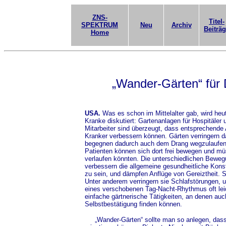
ZNS-
Titel-
SPEKTRUM
Neu
Archiv
Beiträ
Home
„Wander-Gärten“ für
USA.
Was es schon im Mittelalter gab, wird heu
Kranke diskutiert: Gartenanlagen für Hospitäler
Mitarbeiter sind überzeugt, dass entsprechende
Kranker verbessern können. Gärten verringern da
begegnen dadurch auch dem Drang wegzulaufen
Patienten können sich dort frei bewegen und mü
verlaufen könnten. Die unterschiedlichen Bewe
verbessern die allgemeine gesundheitliche Konst
zu sein, und dämpfen Anflüge von Gereiztheit. So
Unter anderem verringern sie Schlafstörungen, u
eines verschobenen Tag-Nacht-Rhythmus oft leid
einfache gärtnerische Tätigkeiten, an denen a
Selbstbestätigung finden können.
„Wander-Gärten“ sollte man so anlegen, dass si