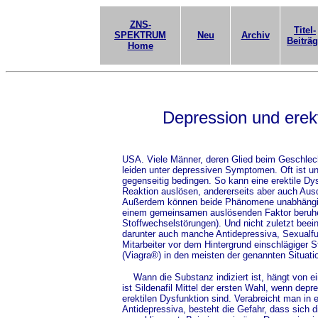
ZNS-
Titel-
SPEKTRUM
Neu
Archiv
Beiträ
Home
Depression und erekt
USA. Viele Männer, deren Glied beim Geschlecht
leiden unter depressiven Symptomen. Oft ist un
gegenseitig bedingen. So kann eine erektile Dys
Reaktion auslösen, andererseits aber auch Ausd
Außerdem können beide Phänomene unabhängig 
einem gemeinsamen auslösenden Faktor beruhe
Stoffwechselstörungen). Und nicht zuletzt beein
darunter auch manche Antidepressiva, Sexualfu
Mitarbeiter vor dem Hintergrund einschlägiger St
(Viagra®) in den meisten der genannten Situatio
Wann die Substanz indiziert ist, hängt von ei
ist Sildenafil Mittel der ersten Wahl, wenn de
erektilen Dysfunktion sind. Verabreicht man in 
Antidepressiva, besteht die Gefahr, dass sich d