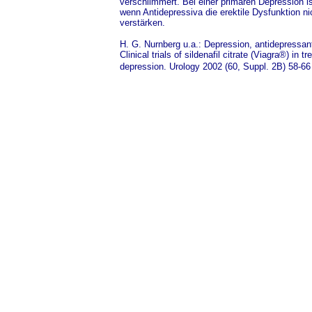
verschlimmert. Bei einer primären Depression is
wenn Antidepressiva die erektile Dysfunktion ni
verstärken.
H. G. Nurnberg u.a.: Depression, antidepressant
Clinical trials of sildenafil citrate (Viagra®) in 
depression. Urology 2002 (60, Suppl. 2B) 58-66