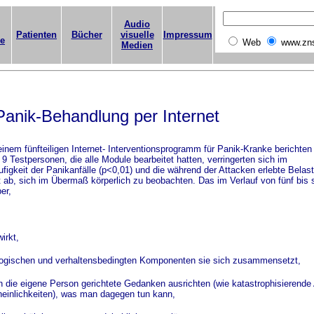
Audio
Patienten
Bücher
visuelle
Impressum
ge
Web
www.zn
Medien
Panik-Behandlung per Internet
einem fünfteiligen Internet- Interventionsprogramm für Panik-Kranke berichten 
9 Testpersonen, die alle Module bearbeitet hatten, verringerten sich im
ufigkeit der Panikanfälle (p<0,01) und die während der Attacken erlebte Belas
t ab, sich im Übermaß körperlich zu beobachten. Das im Verlauf von fünf bi
er,
irkt,
logischen und verhaltensbedingten Komponenten sie sich zusammensetzt,
n die eigene Person gerichtete Gedanken ausrichten (wie katastrophisierend
inlichkeiten), was man dagegen tun kann,