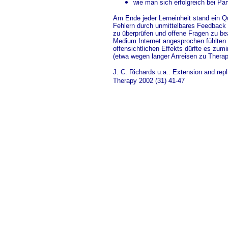
wie man sich erfolgreich bei Pan
Am Ende jeder Lerneinheit stand ein Qu
Fehlern durch unmittelbares Feedback 
zu überprüfen und offene Fragen zu bea
Medium Internet angesprochen fühlten 
offensichtlichen Effekts dürfte es zum
(etwa wegen langer Anreisen zu Therap
J. C. Richards u.a.: Extension and repl
Therapy 2002 (31) 41-47