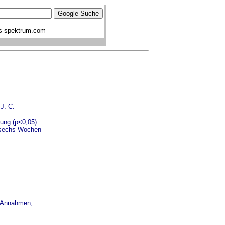
s-spektrum.com
J. C.
tung (p<0,05).
s sechs Wochen
e Annahmen,