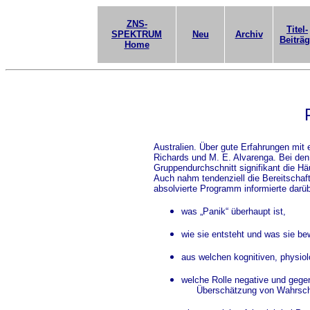
ZNS-
Titel-
SPEKTRUM
Neu
Archiv
Beiträ
Home
Australien. Über gute Erfahrungen mit 
Richards und M. E. Alvarenga. Bei den 
Gruppendurchschnitt signifikant die Hä
Auch nahm tendenziell die Bereitschaf
absolvierte Programm informierte darüb
was „Panik“ überhaupt ist,
wie sie entsteht und was sie bew
aus welchen kognitiven, physio
welche Rolle negative und gege
Überschätzung von Wahrsche