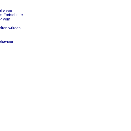
lle von
 Fortschritte
er vom
alten würden
ehaviour