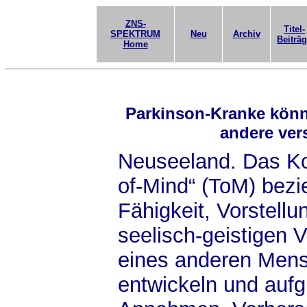
ZNS-
Titel-
SPEKTRUM
Neu
Archiv
Beiträ
Home
Parkinson-Kranke könn
andere ver
Neuseeland. Das Ko
of-Mind“ (ToM) bezie
Fähigkeit, Vorstell
seelisch-geistigen 
eines anderen Men
entwickeln und aufg