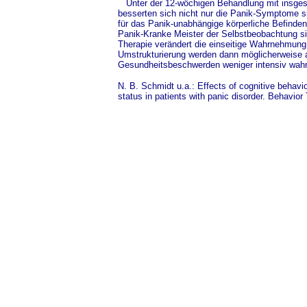
Unter der 12-wöchigen Behandlung mit insges
besserten sich nicht nur die Panik-Symptome si
für das Panik-unabhängige körperliche Befinden
Panik-Kranke Meister der Selbstbeobachtung sin
Therapie verändert die einseitige Wahrnehmung.
Umstrukturierung werden dann möglicherweise 
Gesundheitsbeschwerden weniger intensiv wa
N. B. Schmidt u.a.: Effects of cognitive behavio
status in patients with panic disorder. Behavio