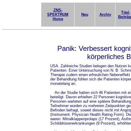
ZNS-
Titel-
SPEKTRUM
Neu
Archiv
Beiträ
Home
Panik: Verbessert kogni
körperliches 
USA. Zahlreiche Studien belegen den Nutzen kog
Patienten. Einer Untersuchung von N. B. Schmid
Therapie zudem einen erfreulichen Nebeneffekt
der Behandlung fühlen sich die Patienten körper
monatelang an.
An der Studie hatten sich 46 Patienten mit e
beteiligt. Davon erhielten 22 Personen kogniti
Personen warteten auf eine spätere Behandlung 
Teilnehmer wurden zu mehreren Zeitpunkten gezi
Befinden befragt, soweit dieses nicht mit Angs
(Instrument: Physician Health Rating Form). D
waren: Mitralklappenprolaps (17 Prozent), Asth
Schilddrüsenerkrankungen (9 Prozent), erhöhter