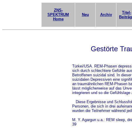
ZNS-
Titel-
SPEKTRUM
Neu
Archiv
Beiträ
Home
Gestörte Tra
Türkei/USA. REM-Phasen depressiv
sich durch schlechtere Gefühle au
Betroffenen suizidal sind. In diese
suizidalen Depressiven eine signi
an traumähnlichen REM-Phasen bzw
lässt möglicherweise auf das Unver
integrieren und so die Gefühlslage 
Diese Ergebnisse und Schlussfolg
Personen, die sich in drei aufeina
wurden die Teilnehmer während je
M. Y. Agargun u.a.: REM sleep, dre
39