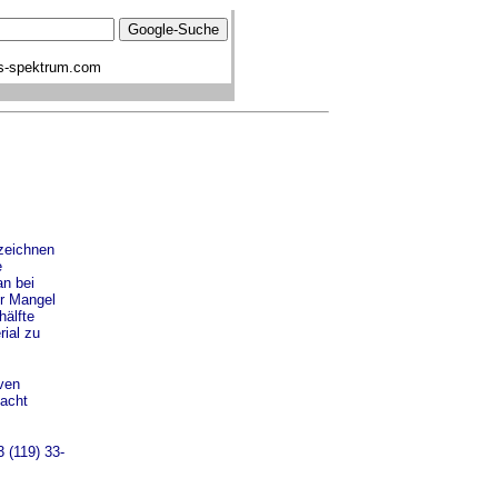
s-spektrum.com
zeichnen
e
an bei
er Mangel
älfte
rial zu
ven
Nacht
 (119) 33-