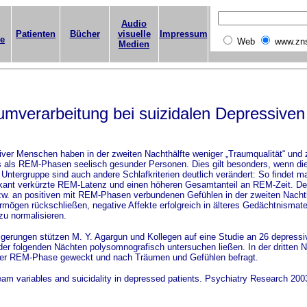
Audio
Patienten
Bücher
visuelle
Impressum
ge
Web
www.zn
Medien
umverarbeitung bei suizidalen Depressiven
er Menschen haben in der zweiten Nachthälfte weniger „Traumqualität“ und 
s als REM-Phasen seelisch gesunder Personen. Dies gilt besonders, wenn di
r Untergruppe sind auch andere Schlafkriterien deutlich verändert: So findet m
fikant verkürzte REM-Latenz und einen höheren Gesamtanteil an REM-Zeit. D
. an positiven mit REM-Phasen verbundenen Gefühlen in der zweiten Nachth
mögen rückschließen, negative Affekte erfolgreich in älteres Gedächtnismate
zu normalisieren.
erungen stützen M. Y. Agargun und Kollegen auf eine Studie an 26 depressi
nder folgenden Nächten polysomnografisch untersuchen ließen. In der dritten 
der REM-Phase geweckt und nach Träumen und Gefühlen befragt.
am variables and suicidality in depressed patients. Psychiatry Research 2003