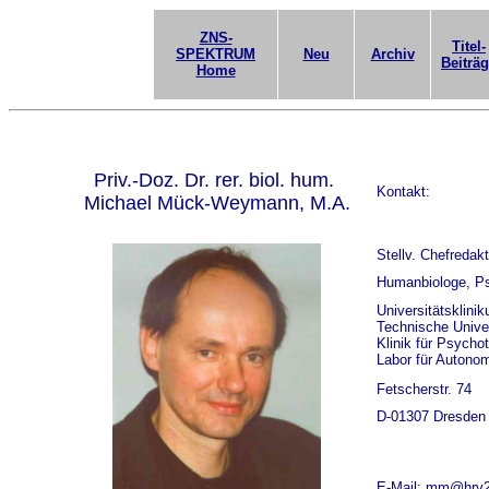
ZNS-
Titel-
SPEKTRUM
Neu
Archiv
Beiträ
Home
Priv.-Doz. Dr. rer. biol. hum.
Kontakt:
Michael Mück-Weymann, M.A.
Stellv. Chefredak
Humanbiologe, Ps
Universitätsklini
Technische Unive
Klinik für Psych
Labor für Autono
Fetscherstr. 74
D-01307 Dresden
E-Mail:
mm@hrv2