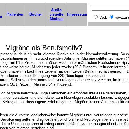
Audio
Patienten
Bücher
visuelle
Impressum
ge
Web
www.zn
Medien
Migräne als Berufsmotiv?
prozentual deutlich mehr Migräne-Kranke als in der Normalbevölkerung. So g
ezialistinnen an, im zurückliegenden Jahr unter Migräne gelitten zu haben (
z liegt mit 81,5 Prozent noch höher. Auch unter männlichen Kopfschmerz-Spez
ichsweise häufig: Mindestens jeder zweite (59,3 Prozent) litt in den letzten 
rozent haben im Lauf ihres Lebens mit dem Leiden Bekanntschaft gemacht. 
Mitarbeiter In einer Befragung von 220 Neurologen, die sich an
tten. Selbst von den „normalen“ Neurologen gaben relativ viele an, im letzte
rauen: 58,1 Prozent, Männer: 34,7 Prozent).
n Migräne betroffene junge Menschen ein erhöhtes Interesse daran haben, 
inander zu setzen und sich daher zum Neurologen ausbilden lassen. Entgege
Befragten an, dass eigene Erfahrungen mit Migräne keinen Ausschlag für di
ren die Autoren: Möglicherweise kommt Migräne unter Neurologen nur schei
r Bevölkerung seltener diagnostiziert wird, während Neurologen bei sich selbst
Diese Überlegung kann allerdings nicht erklären, warum ausgerechnet auf K
gsten von Migräne betroffen sind.