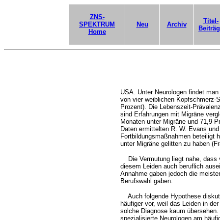
ZNS-
Titel-
SPEKTRUM
Neu
Archiv
Beiträ
Home
USA. Unter Neurologen findet man 
von vier weiblichen Kopfschmerz-Sp
Prozent). Die Lebenszeit-Prävalen
sind Erfahrungen mit Migräne vergle
Monaten unter Migräne und 71,9 P
Daten ermittelten R. W. Evans und 
Fortbildungsmaßnahmen beteiligt ha
unter Migräne gelitten zu haben (F
Die Vermutung liegt nahe, dass vo
diesem Leiden auch beruflich ause
Annahme gaben jedoch die meisten 
Berufswahl gaben.
Auch folgende Hypothese diskutie
häufiger vor, weil das Leiden in de
solche Diagnose kaum übersehen. 
spezialisierte Neurologen am häufi