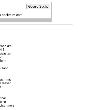
s-spektrum.com
eben drei
74,1
ialisten
12
Diese
n Jahr
sich mit
n dieser
e
nbar
 eine
opfschmerz