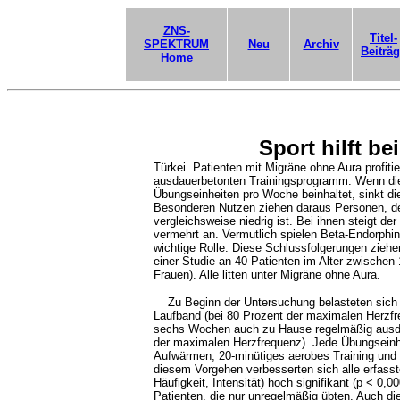
ZNS-
Titel-
SPEKTRUM
Neu
Archiv
Beiträ
Home
Sport hilft be
Türkei. Patienten mit Migräne ohne Aura profi
ausdauerbetonten Trainingsprogramm. Wenn die
Übungseinheiten pro Woche beinhaltet, sinkt die
Besonderen Nutzen ziehen daraus Personen, d
vergleichsweise niedrig ist. Bei ihnen steigt de
vermehrt an. Vermutlich spielen Beta-Endorph
wichtige Rolle. Diese Schlussfolgerungen ziehe
einer Studie an 40 Patienten im Alter zwischen
Frauen). Alle litten unter Migräne ohne Aura.
Zu Beginn der Untersuchung belasteten sich a
Laufband (bei 80 Prozent der maximalen Herzfre
sechs Wochen auch zu Hause regelmäßig ausdau
der maximalen Herzfrequenz). Jede Übungseinhe
Aufwärmen, 20-minütiges aerobes Training und 
diesem Vorgehen verbesserten sich alle erfass
Häufigkeit, Intensität) hoch signifikant (p < 0
Patienten, die nur unregelmäßig übten. Auch d