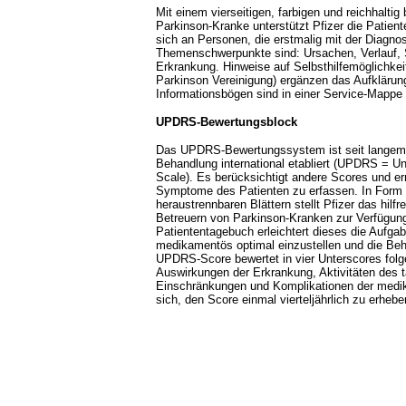
Mit einem vierseitigen, farbigen und reichhaltig 
Parkinson-Kranke unterstützt Pfizer die Patient
sich an Personen, die erstmalig mit der Diagnos
Themenschwerpunkte sind: Ursachen, Verlauf
Erkrankung. Hinweise auf Selbsthilfemöglichke
Parkinson Vereinigung) ergänzen das Aufklärun
Informationsbögen sind in einer Service-Mapp
UPDRS-Bewertungsblock
Das UPDRS-Bewertungssystem ist seit langem 
Behandlung international etabliert (UPDRS = Un
Scale). Es berücksichtigt andere Scores und erm
Symptome des Patienten zu erfassen. In Form e
heraustrennbaren Blättern stellt Pfizer das hil
Betreuern von Parkinson-Kranken zur Verfügung
Patiententagebuch erleichtert dieses die Aufga
medikamentös optimal einzustellen und die Beha
UPDRS-Score bewertet in vier Unterscores fol
Auswirkungen der Erkrankung, Aktivitäten des 
Einschränkungen und Komplikationen der medi
sich, den Score einmal vierteljährlich zu erhebe