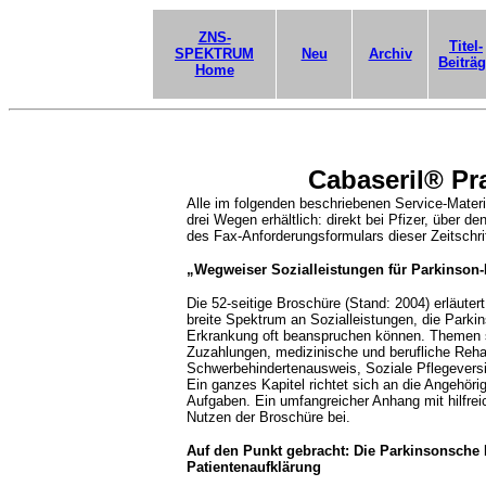
ZNS-
Titel-
SPEKTRUM
Neu
Archiv
Beiträ
Home
Cabaseril® Pra
Alle im folgenden beschriebenen Service-Materi
drei Wegen erhältlich: direkt bei Pfizer, über de
des Fax-Anforderungsformulars dieser Zeitschrif
„Wegweiser Sozialleistungen für Parkinson-
Die 52-seitige Broschüre (Stand: 2004) erläutert
breite Spektrum an Sozialleistungen, die Parkin
Erkrankung oft beanspruchen können. Themen si
Zuzahlungen, medizinische und berufliche Reh
Schwerbehindertenausweis, Soziale Pflegevers
Ein ganzes Kapitel richtet sich an die Angehör
Aufgaben. Ein umfangreicher Anhang mit hilfrei
Nutzen der Broschüre bei.
Auf den Punkt gebracht: Die Parkinsonsche 
Patientenaufklärung