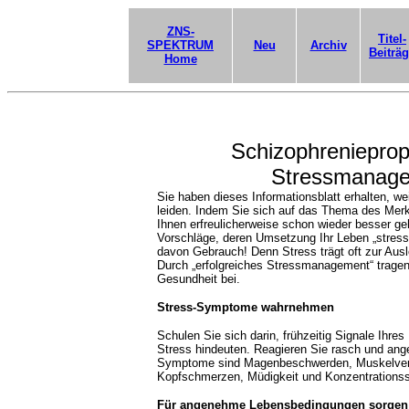
ZNS-
Titel-
SPEKTRUM
Neu
Archiv
Beiträ
Home
Schizophrenieprop
Stressmanage
Sie haben dieses Informationsblatt erhalten, wei
leiden. Indem Sie sich auf das Thema des Merkb
Ihnen erfreulicherweise schon wieder besser ge
Vorschläge, deren Umsetzung Ihr Leben „stress
davon Gebrauch! Denn Stress trägt oft zur Au
Durch „erfolgreiches Stressmanagement“ tragen S
Gesundheit bei.
Stress-Symptome wahrnehmen
Schulen Sie sich darin, frühzeitig Signale Ihre
Stress hindeuten. Reagieren Sie rasch und ang
Symptome sind Magenbeschwerden, Muskelver
Kopfschmerzen, Müdigkeit und Konzentrations
Für angenehme Lebensbedingungen sorgen