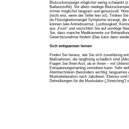
Blutzuckerspiegel möglichst wenig schwankt (z
Ballaststoffe). Vor allem niedrige Blutzuckers
immer möglichst langsam und genussvoll. Hören 
(nicht erst, wenn der Teller leer ist). Trinken 
da Flüssigkeitsmangel Symptome erzeugt, die 
können (wie Antriebsarmut, Lustlosigkeit, Konz
aus „Frust“ und verzichten Sie auf unnötige N
Sie, dass manche Medikamente zur Behandlung
Gewichtzunahme fördern (Das kann dann wieder
Sich entspannen lernen
Finden Sie heraus, wie Sie sich zuverlässig en
Maßnahmen, die langfristig schädlich sind (Alk
Fragen Sie Ihren Arzt, ob er Ihnen – mit Unter
Entspannungstraining verordnen kann. Sehr wir
Atemtechniken (besonders wichtig: langsames 
Muskelrelaxation nach Jakobsen. Ebenso sind
Dehnübungen für die Muskulatur („Stretching“) of