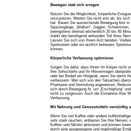
Bewegen statt sich erregen
Nutzen Sie die Möglichkeit, körperliche Erreg
umzusetzen. Warten Sie nicht erst ab, bis sic
hat. Bauen Sie ausreichende Bewegung fest in Ihr
Spaziergänge, „Walken“, Joggen, Schwimmen, R
(wenigstens dreimal wöchentlich 20 bis 45 Min
stärkt den beruhigend wirkenden Teil Ihres Ne
Lassen Sie sich von Ihrem Arzt beraten. Viellei
Sportverein oder ein ärztlich betreutes Sportst
können.
Körperliche Verfassung optimieren
Sorgen Sie dafür, dass Ihnen Ihr Körper nicht u
Ihre Sehschärfe und Ihr Hörvermögen überprüfen
oder bei Bedarf ein Hörgerät, wenn Sie damit
verbessern. Wer sich von den Tatsachen überze
Phantasie und Vermutung angewiesen. Reduzier
sich durch Bewegung fit, um „Erschöpfung“ und 
nicht zu vergessen: Auch die Einnahme Ihrer Me
Verfassung.
Mit Nahrung und Genussmitteln vernünftig
Wenn Sie viel Kaffee oder andere koffeinhalti
sehr stark rauchen, entlasten Sie Ihre Nerven,
Koffein und Nikotin aktivieren und können inne
durch eine ausgewogene und regelmäßige Ernäh