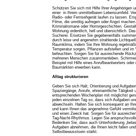
Schützen Sie sich mit Hilfe Ihrer Angehörigen u
einer in Ihrem unmittelbaren Lebensumfeld. Ver
Radio- oder Fernsehgerät laufen zu lassen. Er
Filme, die unnötig aufregen oder Angst machen
Kriminalromane oder Horrorgeschichten. Gestalt
Wohnung ordentlich, hell und übersichtlich. Das
Sucherei. Ersetzen Sie gegebenenfalls summen
durch leise und angenehm strahlende Lichtquel
Raumklima, indem Sie Ihre Wohnung regelmäßig 
Temperatur sorgen, Pflanzen aufstellen und im 
befeuchten. Sorgen Sie für ausreichende Rück
mehreren Menschen zusammenleben. Schirmen 
Beispiel mit Hilfe eines Anrufbeantworters oder
Baumärkten erwerben kann.
Alltag strukturieren
Geben Sie sich Halt, Orientierung und Aufgaben
Spaziergänge, Anrufe, ehrenamtliche Tätigkeit u
entsprechenden Wochenplan mit möglichst gena
jeden einzelnen Tag so, dass sich Aufgaben u
abwechseln. Halten Sie sich konsequent an Ihre
und kann Ihnen das angenehme Gefühl vermittel
und einen Zweck hat. Sorgen Sie für ausreiche
Tag-Nacht-Rhythmus. Legen Sie anspruchsvoller
Bedenken Sie, dass auch Unterforderung „belast
Aufgaben abnehmen, die Ihnen leicht fallen und
Selbstbewusstsein stärkt.