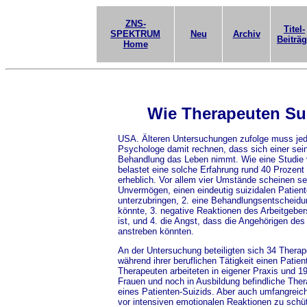
ZNS-
Titel-
SPEKTRUM
Neu
Archiv
Beiträ
Home
Wie Therapeuten Sui
USA. Älteren Untersuchungen zufolge muss jede
Psychologe damit rechnen, dass sich einer sein
Behandlung das Leben nimmt. Wie eine Studie v
belastet eine solche Erfahrung rund 40 Prozent
erheblich. Vor allem vier Umstände scheinen se
Unvermögen, einen eindeutig suizidalen Patient
unterzubringen, 2. eine Behandlungsentscheidun
könnte, 3. negative Reaktionen des Arbeitgeber
ist, und 4. die Angst, dass die Angehörigen des
anstreben könnten.
An der Untersuchung beteiligten sich 34 Therap
während ihrer beruflichen Tätigkeit einen Patie
Therapeuten arbeiteten in eigener Praxis und 19 
Frauen und noch in Ausbildung befindliche The
eines Patienten-Suizids. Aber auch umfangreich
vor intensiven emotionalen Reaktionen zu schü