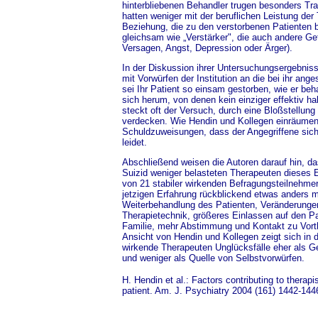
hinterbliebenen Behandler trugen besonders Tra
hatten weniger mit der beruflichen Leistung der
Beziehung, die zu den verstorbenen Patienten 
gleichsam wie „Verstärker", die auch andere Gef
Versagen, Angst, Depression oder Ärger).
In der Diskussion ihrer Untersuchungsergebniss
mit Vorwürfen der Institution an die bei ihr ange
sei Ihr Patient so einsam gestorben, wie er beh
sich herum, von denen kein einziger effektiv hal
steckt oft der Versuch, durch eine Bloßstellung
verdecken. Wie Hendin und Kollegen einräumen,
Schuldzuweisungen, dass der Angegriffene sich
leidet.
Abschließend weisen die Autoren darauf hin, da
Suizid weniger belasteten Therapeuten dieses Er
von 21 stabiler wirkenden Befragungsteilnehmer
jetzigen Erfahrung rückblickend etwas anders m
Weiterbehandlung des Patienten, Veränderungen
Therapietechnik, größeres Einlassen auf den Pa
Familie, mehr Abstimmung und Kontakt zu Vort
Ansicht von Hendin und Kollegen zeigt sich in 
wirkende Therapeuten Unglücksfälle eher als G
und weniger als Quelle von Selbstvorwürfen.
H. Hendin et al.: Factors contributing to therapis
patient. Am. J. Psychiatry 2004 (161) 1442-144