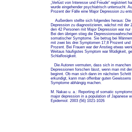
„Verlust von Interesse und Freude“ registriert h
wurde eingehender psychiatrisch untersucht. Au
Prozent der Fälle eine Major Depression zu ent
Außerdem stellte sich folgendes heraus: Die W
Depression zu diagnostizieren, wächst mit der
den 42 Personen mit Major Depression war nur e
Bei den übrigen stieg die Depressionswahrschein
somatischer Symptome. Sie betrug bei Männer
mit zwei bis drei Symptomen 17,8 Prozent und
Prozent. Bei Frauen war der Anstieg etwas wenig
Weitaus häufigstes Symptom war Müdigkeit, g
Schlaflosigkeit.
Die Autoren vermuten, dass sich in manchen L
Depressionen forschen lässt, wenn man mit de
beginnt. Ob man sich dann im nächsten Schrit
erkundigt, kann man offenbar guten Gewissens v
Symptome abhängig machen.
M. Nakao u. a.: Reporting of somatic symptoms
major depression in a population of Japanese w
Epidemiol. 2003 (56) 1021-1026