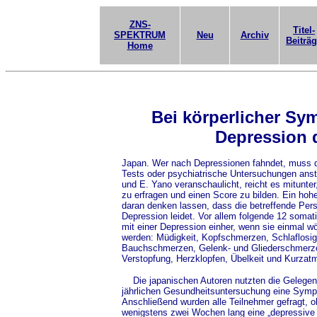
ZNS-
Titel-
SPEKTRUM
Neu
Archiv
Beiträ
Home
Bei körperlicher Sym
Depression 
Japan. Wer nach Depressionen fahndet, muss d
Tests oder psychiatrische Untersuchungen anst
und E. Yano veranschaulicht, reicht es mitunt
zu erfragen und einen Score zu bilden. Ein hoh
daran denken lassen, dass die betreffende Per
Depression leidet. Vor allem folgende 12 soma
mit einer Depression einher, wenn sie einmal wöc
werden: Müdigkeit, Kopfschmerzen, Schlaflosi
Bauchschmerzen, Gelenk- und Gliederschmerz
Verstopfung, Herzklopfen, Übelkeit und Kurzatm
Die japanischen Autoren nutzten die Gelegenhei
jährlichen Gesundheitsuntersuchung eine Sympt
Anschließend wurden alle Teilnehmer gefragt, ob
wenigstens zwei Wochen lang eine „depressive