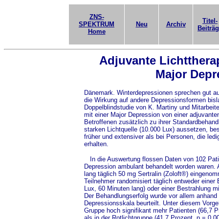
ZNS-
Titel-
SPEKTRUM
Neu
Archiv
Beiträ
Home
Adjuvante Lichttherap
Major Depr
Dänemark. Winterdepressionen sprechen gut au
die Wirkung auf andere Depressionsformen bislan
Doppelblindstudie von K. Martiny und Mitarbeite
mit einer Major Depression von einer adjuvante
Betroffenen zusätzlich zu ihrer Standardbehandl
starken Lichtquelle (10.000 Lux) aussetzen, bess
früher und extensiver als bei Personen, die ledi
erhalten.
In die Auswertung flossen Daten von 102 Patie
Depression ambulant behandelt worden waren. A
lang täglich 50 mg Sertralin (Zoloft®) eingeno
Teilnehmer randomisiert täglich entweder einer
Lux, 60 Minuten lang) oder einer Bestrahlung mi
Der Behandlungserfolg wurde vor allem anhand d
Depressionsskala beurteilt. Unter diesem Vorge
Gruppe hoch signifikant mehr Patienten (66,7 
als in der Rotlichtgruppe (41,7 Prozent, p = 0,0