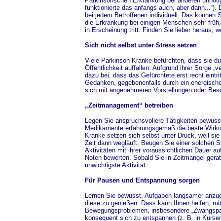
Parkinsonschen Erkrankung bei anderen unnöt
funktionierte das anfangs auch, aber dann...“).
bei jedem Betroffenen individuell. Das können 
die Erkrankung bei einigen Menschen sehr früh,
in Erscheinung tritt. Finden Sie lieber heraus, 
Sich nicht selbst unter Stress setzen
Viele Parkinson-Kranke befürchten, dass sie d
Öffentlichkeit auffallen. Aufgrund ihrer Sorge „
dazu bei, dass das Gefürchtete erst recht eintri
Gedanken, gegebenenfalls durch ein energisches
sich mit angenehmeren Vorstellungen oder Bes
„Zeitmanagement“ betreiben
Legen Sie anspruchsvollere Tätigkeiten bewusst
Medikamente erfahrungsgemäß die beste Wirku
Kranke setzen sich selbst unter Druck, weil si
Zeit dann wegläuft. Beugen Sie einer solchen Si
Aktivitäten mit ihrer voraussichtlichen Dauer au
Noten bewerten. Sobald Sie in Zeitmangel gerat
unwichtigste Aktivität.
Für Pausen und Entspannung sorgen
Lernen Sie bewusst, Aufgaben langsamer anzu
diese zu genießen. Dass kann Ihnen helfen, mi
Bewegungsproblemen, insbesondere „Zwangspa
konsequent sich zu entspannen (z. B. in Kursen