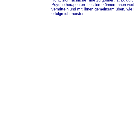
nicht, sich fachliche Hilfe zu gönnen, z. B. du
Psychotherapeuten. Letztere können Ihnen wei
vermitteln und mit Ihnen gemeinsam üben, wie 
erfolgreich meistert.