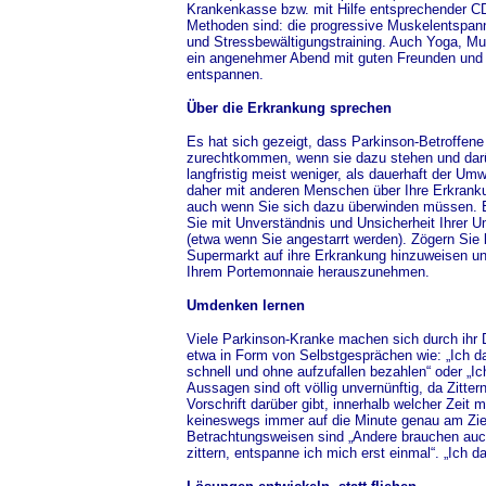
Krankenkasse bzw. mit Hilfe entsprechender C
Methoden sind: die progressive Muskelentspa
und Stressbewältigungstraining. Auch Yoga, Mus
ein angenehmer Abend mit guten Freunden un
entspannen.
Über die Erkrankung sprechen
Es hat sich gezeigt, dass Parkinson-Betroffene
zurechtkommen, wenn sie dazu stehen und darü
langfristig meist weniger, als dauerhaft der U
daher mit anderen Menschen über Ihre Erkranku
auch wenn Sie sich dazu überwinden müssen. En
Sie mit Unverständnis und Unsicherheit Ihre
(etwa wenn Sie angestarrt werden). Zögern Sie b
Supermarkt auf ihre Erkrankung hinzuweisen und
Ihrem Portemonnaie herauszunehmen.
Umdenken lernen
Viele Parkinson-Kranke machen sich durch ihr
etwa in Form von Selbstgesprächen wie: „Ich dar
schnell und ohne aufzufallen bezahlen“ oder „Ic
Aussagen sind oft völlig unvernünftig, da Zittern
Vorschrift darüber gibt, innerhalb welcher Zei
keineswegs immer auf die Minute genau am Zi
Betrachtungsweisen sind „Andere brauchen auc
zittern, entspanne ich mich erst einmal“. „Ich d