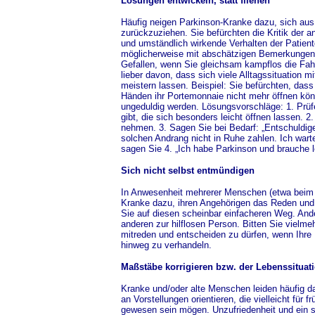
Lösungen entwickeln, statt fliehen
Häufig neigen Parkinson-Kranke dazu, sich aus
zurückzuziehen. Sie befürchten die Kritik der 
und umständlich wirkende Verhalten der Patient
möglicherweise mit abschätzigen Bemerkungen r
Gefallen, wenn Sie gleichsam kampflos die Fa
lieber davon, dass sich viele Alltagssituation m
meistern lassen. Beispiel: Sie befürchten, dass 
Händen ihr Portemonnaie nicht mehr öffnen kön
ungeduldig werden. Lösungsvorschläge: 1. Prüf
gibt, die sich besonders leicht öffnen lassen. 2.
nehmen. 3. Sagen Sie bei Bedarf: „Entschuldige
solchen Andrang nicht in Ruhe zahlen. Ich warte
sagen Sie 4. „Ich habe Parkinson und brauche le
Sich nicht selbst entmündigen
In Anwesenheit mehrerer Menschen (etwa beim 
Kranke dazu, ihren Angehörigen das Reden und 
Sie auf diesen scheinbar einfacheren Weg. Ande
anderen zur hilflosen Person. Bitten Sie vielme
mitreden und entscheiden zu dürfen, wenn Ihre 
hinweg zu verhandeln.
Maßstäbe korrigieren bzw. der Lebenssituat
Kranke und/oder alte Menschen leiden häufig dar
an Vorstellungen orientieren, die vielleicht fü
gewesen sein mögen. Unzufriedenheit und ein s