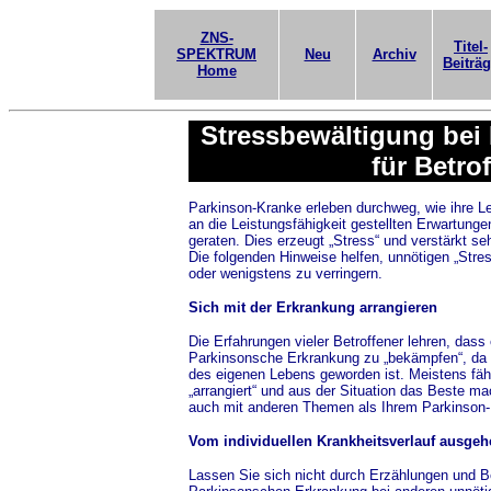
ZNS-
Titel-
SPEKTRUM
Neu
Archiv
Beiträ
Home
Stressbewältigung bei
für Betro
Parkinson-Kranke erleben durchweg, wie ihre Lei
an die Leistungsfähigkeit gestellten Erwartunge
geraten. Dies erzeugt „Stress“ und verstärkt s
Die folgenden Hinweise helfen, unnötigen „Stre
oder wenigstens zu verringern.
Sich mit der Erkrankung arrangieren
Die Erfahrungen vieler Betroffener lehren, dass
Parkinsonsche Erkrankung zu „bekämpfen“, da s
des eigenen Lebens geworden ist. Meistens fäh
„arrangiert“ und aus der Situation das Beste ma
auch mit anderen Themen als Ihrem Parkinson-
Vom individuellen Krankheitsverlauf ausgeh
Lassen Sie sich nicht durch Erzählungen und B