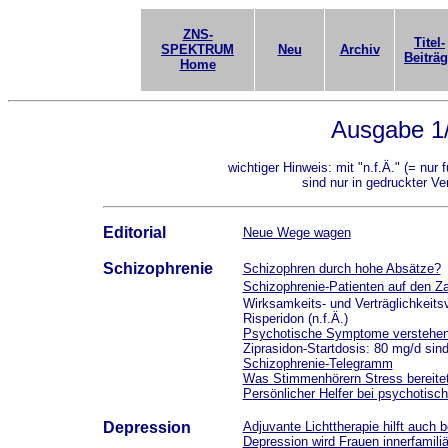
ZNS-
Titel-
SPEKTRUM
Neu
Archiv
Beiträ
Home
Ausgabe 1
wichtiger Hinweis: mit "n.f.Ä." (= nur 
sind nur in gedruckter Ve
Editorial
Neue Wege wagen
Schizophrenie
Schizophren durch hohe Absätze?
Schizophrenie-Patienten auf den Za
Wirksamkeits- und Verträglichkeits
Risperidon (n.f.Ä.)
Psychotische Symptome verstehe
Ziprasidon-Startdosis: 80 mg/d sind 
Schizophrenie-Telegramm
Was Stimmenhörern Stress bereitet
Persönlicher Helfer bei psychotisc
Depression
Adjuvante Lichttherapie hilft auch 
Depression wird Frauen innerfamiliä