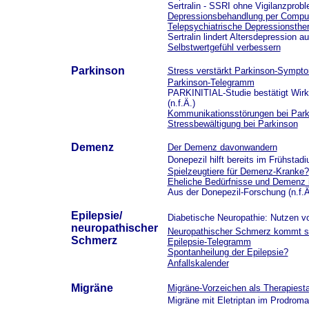
Sertralin - SSRI ohne Vigilanzprobl
Depressionsbehandlung per Compu
Telepsychiatrische Depressionsthe
Sertralin lindert Altersdepression au
Selbstwertgefühl verbessern
Parkinson
Stress verstärkt Parkinson-Sympt
Parkinson-Telegramm
PARKINITIAL-Studie bestätigt Wirks
(n.f.Ä.)
Kommunikationsstörungen bei Park
Stressbewältigung bei Parkinson
Demenz
Der Demenz davonwandern
Donepezil hilft bereits im Frühstad
Spielzeugtiere für Demenz-Kranke?
Eheliche Bedürfnisse und Demenz 
Aus der Donepezil-Forschung (n.f.Ä
Epilepsie/
Diabetische Neuropathie: Nutzen von
neuropathischer
Neuropathischer Schmerz kommt sel
Schmerz
Epilepsie-Telegramm
Spontanheilung der Epilepsie?
Anfallskalender
Migräne
Migräne-Vorzeichen als Therapiest
Migräne mit Eletriptan im Prodroma