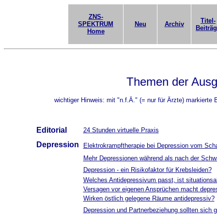
ZNS-
Titel-
SPEKTRUM
Neu
Archiv
Beiträ
Home
Themen der Aus
wichtiger Hinweis: mit "n.f.Ä." (= nur für Ärzte) markierte
Editorial
24 Stunden virtuelle Praxis
Depression
Elektrokrampftherapie bei Depression vom Scha
Mehr Depressionen während als nach der Schw
Depression - ein Risikofaktor für Krebsleiden?
Welches Antidepressivum passt, ist situations
Versagen vor eigenen Ansprüchen macht depre
Wirken östlich gelegene Räume antidepressiv?
Depression und Partnerbeziehung sollten sich g