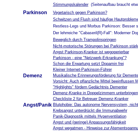
Stimmungskalender
(Seitenaufbau braucht etwa
Parkinson
Vegetarisch gegen Parkinson?
Schwitzen und Flush sind häufige Hautprobleme
Restless-Legs und Morbus Parkinson: Besser sc
Der lehrreiche "Cabaseril(R)-Fall": Moderner Dop
Beweglich durch Trampolinspringen
Nicht-motorische Störungen bei Parkinson stär
Angst Parkinson-Kranker ist wegoperierbar
Parkinson - eine "Netzwerk-Erkrankung"?
Schon die Erwartung setzt Dopamin frei
Kleiner Internet-Parkinson-Führer
Demenz
Musikalische Erinnerungsförderung für Dement
Vorsicht: Auch pflanzliche Mittel beeinflussen 
"Highlights" fördern Gedächtnis Dementer
Demenz-Kranke in Doppelzimmern unterbringen
Checkliste 2 für Betreuer Demenz-Kranker
Angst/Panik
Blutphobie: Das autonome Nervensystem, nicht 
Krebsangst unterdrückt die Immunabwehr
Panik-Diagnostik mittels Hyperventilation
Angst und (geringe) Anpassungsfähigkeit
Angst wegatmen - Hinweise zur Atementspann