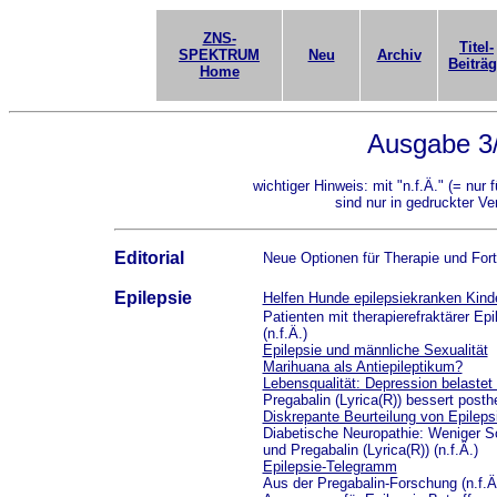
ZNS-
Titel-
SPEKTRUM
Neu
Archiv
Beiträ
Home
Ausgabe 3
wichtiger Hinweis: mit "n.f.Ä." (= nur 
sind nur in gedruckter Ve
Editorial
Neue Optionen für Therapie und Fortb
Epilepsie
Helfen Hunde epilepsiekranken Kind
Patienten mit therapierefraktärer Epi
(n.f.Ä.)
Epilepsie und männliche Sexualität
Marihuana als Antiepileptikum?
Lebensqualität: Depression belastet
Pregabalin (Lyrica(R)) bessert posthe
Diskrepante Beurteilung von Epileps
Diabetische Neuropathie: Weniger 
und Pregabalin (Lyrica(R)) (n.f.Ä.)
Epilepsie-Telegramm
Aus der Pregabalin-Forschung (n.f.Ä