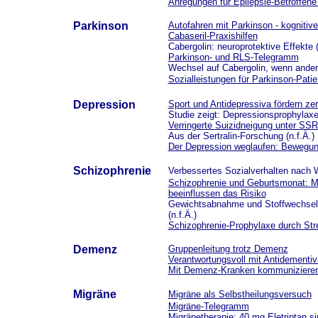
Anregungen für Epilepsie-Betroffene 
Parkinson
Autofahren mit Parkinson - kognitiv
Cabaseril-Praxishilfen
Cabergolin: neuroprotektive Effekte (
Parkinson- und RLS-Telegramm
Wechsel auf Cabergolin, wenn ande
Sozialleistungen für Parkinson-Pat
Depression
Sport und Antidepressiva fördern zere
Studie zeigt: Depressionsprophylaxe m
Verringerte Suizidneigung unter SSR
Aus der Sertralin-Forschung (n.f.Ä.)
Der Depression weglaufen: Bewegun
Schizophrenie
Verbessertes Sozialverhalten nach W
Schizophrenie und Geburtsmonat: Ma
beeinflussen das Risiko
Gewichtsabnahme und Stoffwechselv
(n.f.Ä.)
Schizophrenie-Prophylaxe durch St
Demenz
Gruppenleitung trotz Demenz
Verantwortungsvoll mit Antidement
Mit Demenz-Kranken kommunizieren 
Migräne
Migräne als Selbstheilungsversuch
Migräne-Telegramm
Migränetherapie: 40 mg Eletriptan s