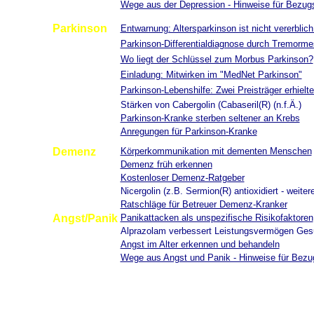
Wege aus der Depression - Hinweise für Bezug
Parkinson
Entwarnung: Altersparkinson ist nicht vererblich
Parkinson-Differentialdiagnose durch Tremorm
Wo liegt der Schlüssel zum Morbus Parkinson?
Einladung: Mitwirken im "MedNet Parkinson"
Parkinson-Lebenshilfe: Zwei Preisträger erhie
Stärken von Cabergolin (Cabaseril(R) (n.f.Ä.)
Parkinson-Kranke sterben seltener an Krebs
Anregungen für Parkinson-Kranke
Demenz
Körperkommunikation mit dementen Menschen
Demenz früh erkennen
Kostenloser Demenz-Ratgeber
Nicergolin (z.B. Sermion(R) antioxidiert - weitere
Ratschläge für Betreuer Demenz-Kranker
Angst/Panik
Panikattacken als unspezifische Risikofaktoren
Alprazolam verbessert Leistungsvermögen Gesu
Angst im Alter erkennen und behandeln
Wege aus Angst und Panik - Hinweise für Bez