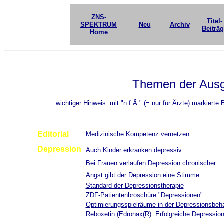
ZNS-
Titel-
SPEKTRUM
Neu
Archiv
Beiträ
Home
Themen der Aus
wichtiger Hinweis: mit "n.f.Ä." (= nur für Ärzte) markierte
Editorial
Medizinische Kompetenz vernetzen
Depression
Auch Kinder erkranken depressiv
Bei Frauen verlaufen Depression chronischer
Angst gibt der Depression eine Stimme
Standard der Depressionstherapie
ZDF-Patientenbroschüre "Depressionen"
Optimierungsspielräume in der Depressionsbeh
Reboxetin (Edronax(R): Erfolgreiche Depressio